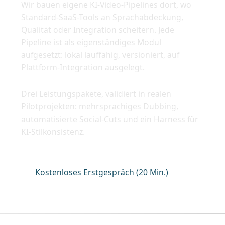
Wir bauen eigene KI-Video-Pipelines dort, wo
Standard-SaaS-Tools an Sprachabdeckung,
Qualität oder Integration scheitern. Jede
Pipeline ist als eigenständiges Modul
aufgesetzt: lokal lauffähig, versioniert, auf
Plattform-Integration ausgelegt.
Drei Leistungspakete, validiert in realen
Pilotprojekten: mehrsprachiges Dubbing,
automatisierte Social-Cuts und ein Harness für
KI-Stilkonsistenz.
Kostenloses Erstgespräch (20 Min.)