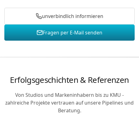
unverbindlich informieren
Fragen per E-Mail senden
Rufen Sie uns an für ein kostenloses Beratungsgespräch
Senden Sie uns eine E-Mail mit Ihrer Anfrage
Erfolgsgeschichten & Referenzen
Von Studios und Markeninhabern bis zu KMU -
zahlreiche Projekte vertrauen auf unsere Pipelines und
Beratung.