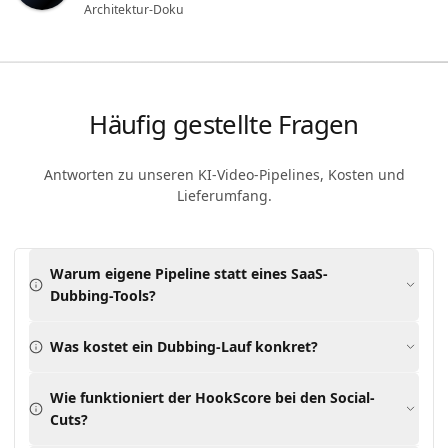
Architektur-Doku
Häufig gestellte Fragen
Antworten zu unseren KI-Video-Pipelines, Kosten und
Lieferumfang.
Warum eigene Pipeline statt eines SaaS-
Dubbing-Tools?
Kein Lock-in, beliebige Zielsprachen, auch solche, die
Was kostet ein Dubbing-Lauf konkret?
gängige Dubbing-Plattformen nicht oder nur eingeschränkt
unterstützen, etwa baltische Sprachen. Voice-Casting bleibt
episodenübergreifend pflegbar, und der Stack lässt sich in
Aus realen Pilotprojekten messen wir rund 3 € API-Kosten pro
Wie funktioniert der HookScore bei den Social-
spätere Plattformen integrieren. SaaS bieten wir bei Bedarf
5-Min-Episode bei drei Zielsprachen über die eigene Pipeline,
Cuts?
als Premium-Variante zum Vergleich an.
bei einer Wall-Clock von rund 9 Min pro Episode × 3
Sprachen. Eine SaaS-Premium-Variante mit Lip-Sync-