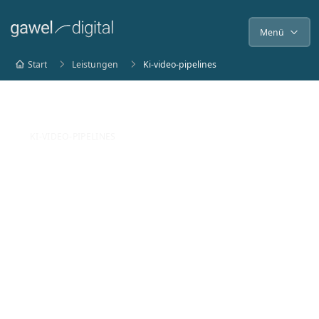
Menü
Start
Leistungen
Ki-video-pipelines
KI-VIDEO-PIPELINES
Eigene KI-Video-
Pipelines für
Studios,
Produktionshäuser
und Marken